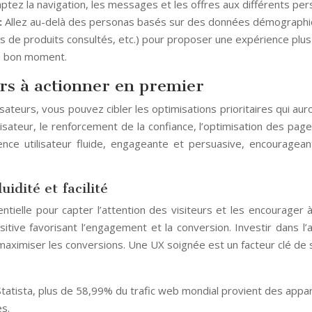
ptez la navigation, les messages et les offres aux différents pers
:
Allez au-delà des personas basés sur des données démographiqu
s de produits consultés, etc.) pour proposer une expérience plus
au bon moment.
iers à actionner en premier
eurs, vous pouvez cibler les optimisations prioritaires qui auron
ilisateur, le renforcement de la confiance, l’optimisation des pa
e utilisateur fluide, engageante et persuasive, encourageant 
uidité et facilité
entielle pour capter l’attention des visiteurs et les encourager 
sitive favorisant l’engagement et la conversion. Investir dans l
maximiser les conversions. Une UX soignée est un facteur clé de 
Statista, plus de 58,99% du trafic web mondial provient des apparei
s.