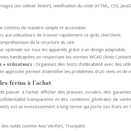
ages (ex: utiliser WebP), minification du code (HTML, CSS, Java
e contenu de manière simple et accessible.
 aux utilisateurs de trouver rapidement ce qu’ils cherchent.
a compréhension de la structure du site.
ur optimale sur tous les appareils grâce à un design adaptable.
nnes handicapées en respectant les normes WCAG (Web Content Ac
s » utilisateurs :
Organisez des tests d’utilisabilité avec des ut
e approche permet d’identifier les problèmes d’UX réels et de m
es freins à l’achat
 de passer à l’achat. Afficher des preuves sociales, des garanties
e confidentialité transparente et des conditions générales de vent
ients est un investissement à long terme qui porte ses fruits en 
z des outils comme Avis Vérifiés, Trustpilot.