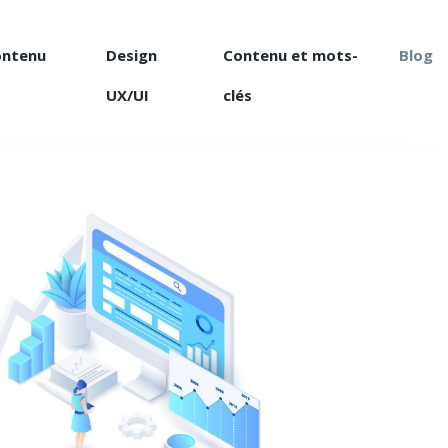
ontenu
Design
Contenu et mots-
Blog
UX/UI
clés