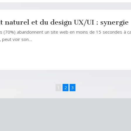
 naturel et du design UX/UI : synergie 
eurs (70%) abandonnent un site web en moins de 15 secondes à ca
, peut voir son…
1
2
3
Sources de trafic à exploiter pour plus de visiteurs