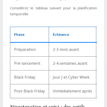
Considérez le tableau suivant pour la planification
temporelle:
Phase
Échéance
Act
Préparation
2-3 mois avant
Cré
Pré-lancement
2-4 semaines avant
Ann
Black Friday
Jour J et Cyber Week
Pro
Post-Black Friday
Immédiatement après
Ana
Structuration et suivi : des outils