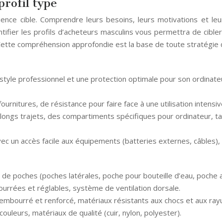
profil type
dience cible. Comprendre leurs besoins, leurs motivations et l
ntifier les profils d’acheteurs masculins vous permettra de cib
tte compréhension approfondie est la base de toute stratégie 
un style professionnel et une protection optimale pour son ordina
ournitures, de résistance pour faire face à une utilisation intensiv
es longs trajets, des compartiments spécifiques pour ordinateur, 
ec un accès facile aux équipements (batteries externes, câbles), a
e poches (poches latérales, poche pour bouteille d’eau, poche ant
urrées et réglables, système de ventilation dorsale.
embourré et renforcé, matériaux résistants aux chocs et aux ray
uleurs, matériaux de qualité (cuir, nylon, polyester).