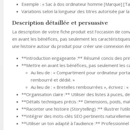
Exemple : « Sac à dos ordinateur homme [Marque] [Tail
Variations selon la longueur des titres autorisée par l
Description détaillée et persuasive
La description de votre fiche produit est l’occasion de con
en avant les bénéfices, pas seulement les caractéristiques
une histoire autour du produit pour créer une connexion ém
**Introduction engageante :** Résumé concis des prin
**Mettre en avant les bénéfices, pas seulement les ca
Au lieu de : « Compartiment pour ordinateur port
rembourré et dédié. »
Au lieu de : « Bretelles rembourrées », écrivez 
**Organisation claire :** Utiliser des listes à puces, de
**Détails techniques précis :** Dimensions, poids, m
**Raconter une histoire (Storytelling) :** Illustrer l’ut
**Intégrer des mots-clés SEO pertinents naturellement
**Utiliser un ton adapté à l’audience :** Professionnel