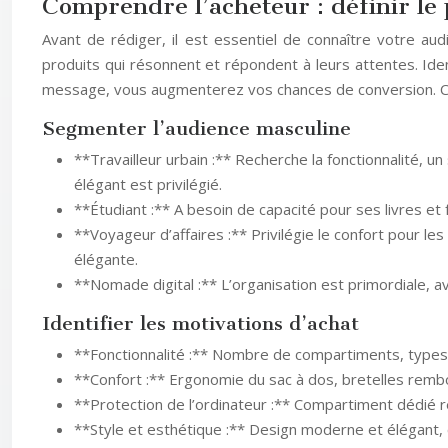
Comprendre l’acheteur : définir le 
Avant de rédiger, il est essentiel de connaître votre au
produits qui résonnent et répondent à leurs attentes. Ide
message, vous augmenterez vos chances de conversion. Ce
Segmenter l’audience masculine
**Travailleur urbain :** Recherche la fonctionnalité, 
élégant est privilégié.
**Étudiant :** A besoin de capacité pour ses livres et f
**Voyageur d’affaires :** Privilégie le confort pour l
élégante.
**Nomade digital :** L’organisation est primordiale, av
Identifier les motivations d’achat
**Fonctionnalité :** Nombre de compartiments, types d
**Confort :** Ergonomie du sac à dos, bretelles rembo
**Protection de l’ordinateur :** Compartiment dédié r
**Style et esthétique :** Design moderne et élégant, co