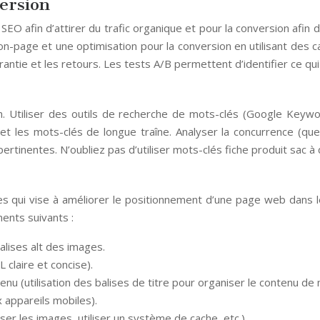
version
EO afin d’attirer du trafic organique et pour la conversion afin 
page et une optimisation pour la conversion en utilisant des call
rantie et les retours. Les tests A/B permettent d’identifier ce qu
n. Utiliser des outils de recherche de mots-clés (Google Keywo
t les mots-clés de longue traîne. Analyser la concurrence (quels
pertinentes. N’oubliez pas d’utiliser mots-clés fiche produit sac
 qui vise à améliorer le positionnement d’une page web dans le
ents suivants :
balises alt des images.
 claire et concise).
enu (utilisation des balises de titre pour organiser le contenu de 
 appareils mobiles).
er les images, utiliser un système de cache, etc.).