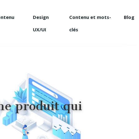
ontenu
Design
Contenu et mots-
Blog
UX/UI
clés
he produit qui